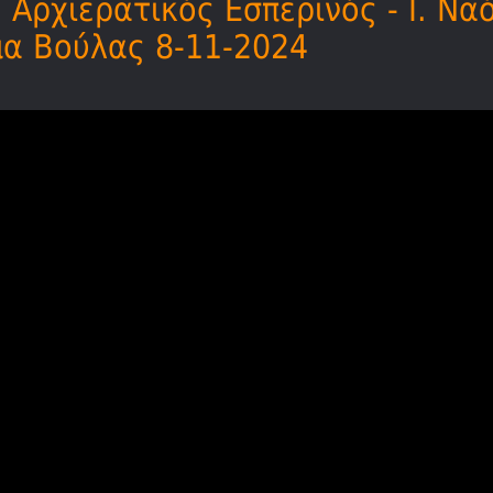
Αρχιερατικός Εσπερινός - Ι. Nα
α Βούλας 8-11-2024